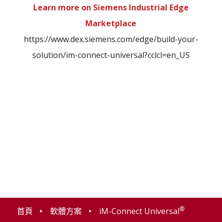
Learn more on Siemens Industrial Edge
Marketplace
https://www.dex.siemens.com/edge/build-your-
solution/im-connect-universal?cclcl=en_US
®
首頁
軟體方案
iM-Connect Universal