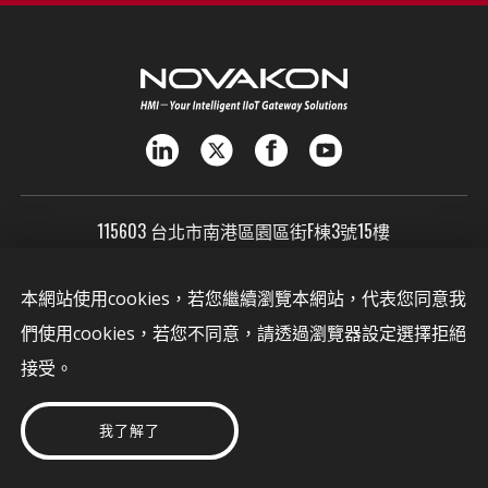
115603 台北市南港區園區街F棟3號15樓
SALES@NOVAKON.COM.TW
本網站使用cookies，若您繼續瀏覽本網站，代表您同意我
+886-2-7720-0999
們使用cookies，若您不同意，請透過瀏覽器設定選擇拒絕
資安弱點通報
接受。
security@novakon.com.tw
© 速博康科技股份有限公司
我了解了